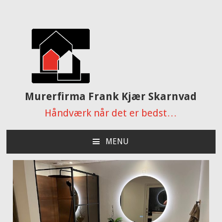
Murerfirma Frank Kjær Skarnvad
Håndværk når det er bedst…
MENU
SKIP
TO
CONTENT